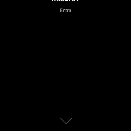
Entra
Scorri
fino