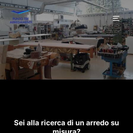
Salta
al
APRI/C
contenuto
Sei alla ricerca di un arredo su
misura?